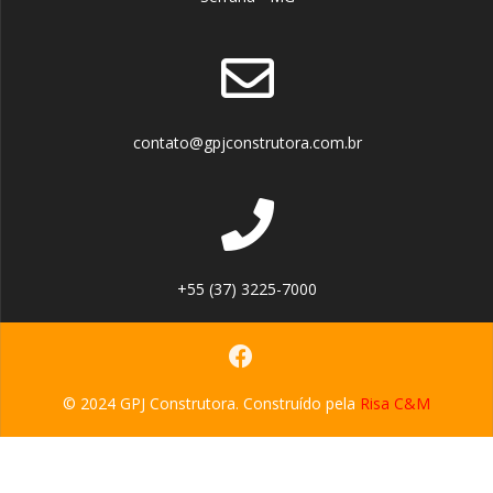
Residence.
Situado no
Buritis, o
Madrid
Residence
contato@gpjconstrutora.com.br
possui
localização
privilegiada.
Próximo a a
bancos,
+55 (37) 3225-7000
supermercados,
academias,
faculdades,
restaurantes e
© 2024 GPJ Construtora. Construído pela
Risa C&M
shoppings, o
Madrid
Residence é