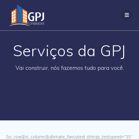
Serviços da GPJ
Vai construir, nós fazemos tudo para você.
[vc_row][vc_column][ultimate_fancytext strings_textspeed=”35″