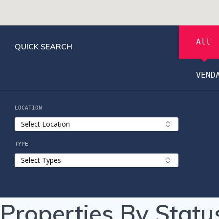
All
QUICK SEARCH
VEND
LOCATION
TYPE
Properties By Statu