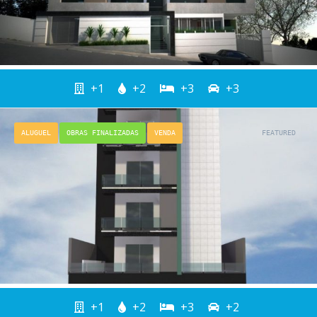
+1
+2
+3
+3
ALUGUEL
OBRAS FINALIZADAS
VENDA
FEATURED
+1
+2
+3
+2