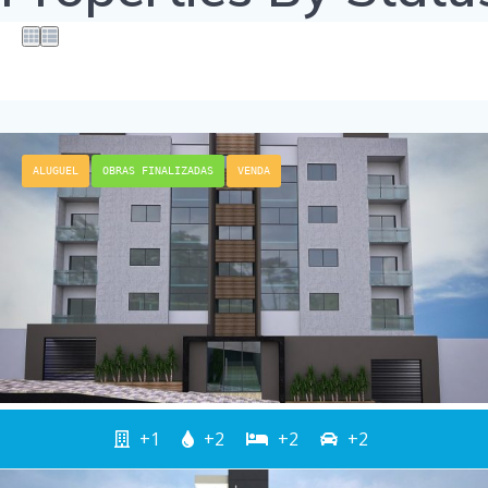
ALUGUEL
OBRAS FINALIZADAS
VENDA
+1
+2
+2
+2