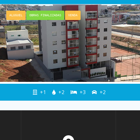
ULTIMAS UNIDADES
ALUGUEL
OBRAS FINALIZADAS
VENDA
+1
+2
+3
+2