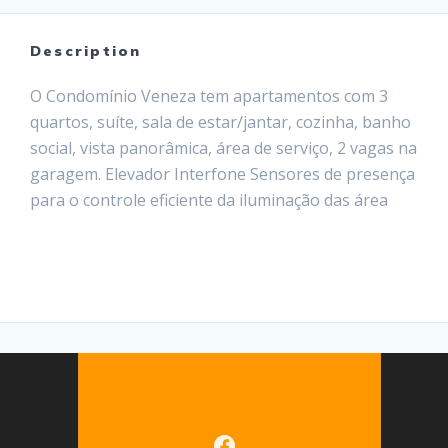
Leia mais
Description
O Condomínio Veneza tem apartamentos com 3
quartos, suíte, sala de estar/jantar, cozinha, banho
social, vista panorâmica, área de serviço, 2 vagas na
garagem. Elevador Interfone Sensores de presença
para o controle eficiente da iluminação das área
coletivas Instalação para TV a cabo Opções de
plantas diferenciadas Alto padrão construtivo
Localização privilegiada, próximo ao centro,…
Leia mais