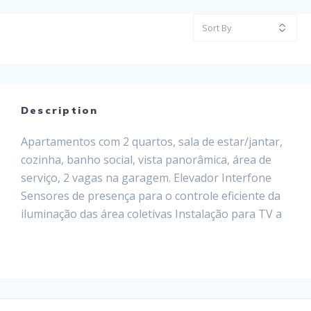
Description
Apartamentos com 2 quartos, sala de estar/jantar,
cozinha, banho social, vista panorâmica, área de
serviço, 2 vagas na garagem. Elevador Interfone
Sensores de presença para o controle eficiente da
iluminação das área coletivas Instalação para TV a
cabo Opções de plantas diferenciadas Alto padrão
construtivo Localização privilegiada, próximo ao
centro, shopping, escolas, pista de cooper,…
Leia mais