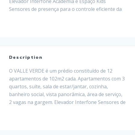
Elevador Interfone Academia e Espaço Kids
Sensores de presença para o controle eficiente da
iluminação das área coletivas Instalação para TV a
cabo Opções de plantas diferenciadas Alto padrão
construtivo Localização privilegiada, próximo ao
centro,…
Leia mais
Description
O VALLE VERDE é um prédio constituído de 12
apartamentos de 102m2 cada. Apartamentos com 3
quartos, suíte, sala de estar/jantar, cozinha,
banheiro social, vista panorâmica, área de serviço,
2 vagas na gargem. Elevador Interfone Sensores de
presença para o controle eficiente da iluminação
das área coletivas Instalação para TV a cabo
Opções de plantas…