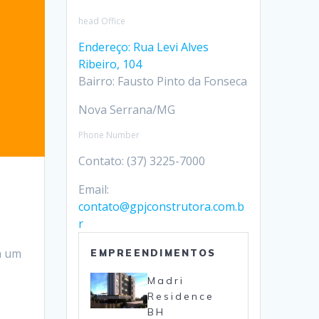
head Office
Endereço: Rua Levi Alves
Ribeiro, 104
Bairro: Fausto Pinto da Fonseca
Nova Serrana/MG
Phone Number
Contato: (37) 3225-7000
Email:
contato@gpjconstrutora.com.b
r
a um
EMPREENDIMENTOS
Madri
Residence
BH