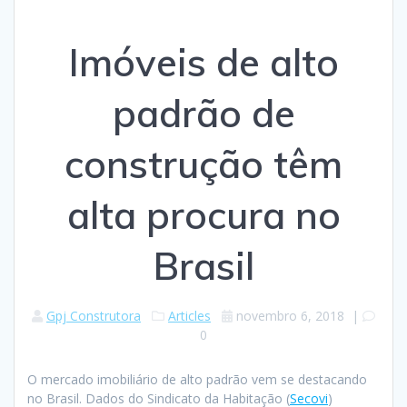
Imóveis de alto
padrão de
construção têm
alta procura no
Brasil
Gpj Construtora
Articles
novembro 6, 2018
|
0
O mercado imobiliário de alto padrão vem se destacando
no Brasil. Dados do Sindicato da Habitação (
Secovi
)