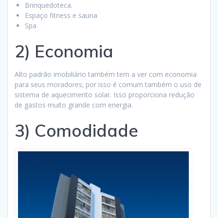
Brinquedoteca.
Espaço fitness e sauna
Spa
2) Economia
Alto padrão imobiliário também tem a ver com economia
para seus moradores; por isso é comum também o uso de
sistema de aquecimento solar. Isso proporciona redução
de gastos muito grande com energia.
3) Comodidade