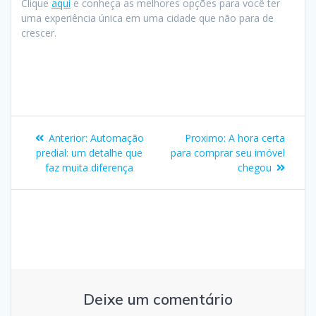
Clique
aqui
e conheça as melhores opções para você ter
uma experiência única em uma cidade que não para de
crescer.
Navegação
Post
Proximo
Anterior:
Automação
Proximo:
A hora certa
de
anterior:
post:
predial: um detalhe que
para comprar seu imóvel
faz muita diferença
chegou
Post
Deixe um comentário